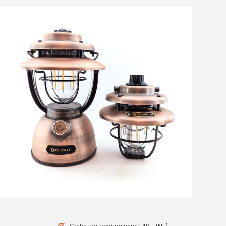
voor jouw outdoor avonturen? Bekijk dan ook onze collectie
zonne-opladers
waarmee je altijd en overal je apparatuur
van stroom kunt voorzien!
Bestel jouw lantaarn vandaag nog bij Gearwulf!
Op zoek naar een goede lantaarn voor jouw avonturen? Bij
Gearwulf.nl
vind je een breed assortiment, van camping
lantaarns tot sfeervolle lantaarns voor buiten en handige
tafellampen. Kies uit oplaadbare modellen, duurzame opties
en lantaarns die tegen een stootje kunnen. Bestel vandaag
nog en zorg ervoor dat je altijd goed verlicht bent, waar je
ook bent!