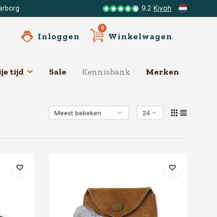
arborg
9.2
Kiyoh
0
Inloggen
Winkelwagen
je tijd
Sale
Kennisbank
Merken