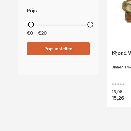
Prijs
€0 - €20
Prijs instellen
Njord 
Binnen 1 
16,95
15,26