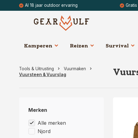
Al 18 jaar outdoor ervaring
Gratis
Kamperen
Reizen
Survival
Vuur
Tools & Uitrusting
Vuurmaken
Vuursteen & Vuurslag
Merken
Alle merken
Njord