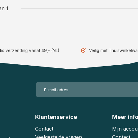
an 1
tis verzending vanaf 49,- (NL)
Veilig met Thuiswinkelw
Klantenservice
Meer inf
Contact
Mijn accou
Veelgestelde vragen
Contact