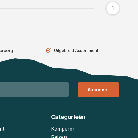
1
aarborg
Uitgebreid Assortiment
Abonneer
o
Categorieën
nt
Kamperen
Reizen