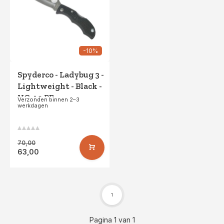
-10%
Spyderco - Ladybug 3 -
Lightweight - Black -
VG-10 PE
Verzonden binnen 2–3
werkdagen
70,00
63,00
1
Pagina 1 van 1