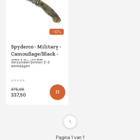
-10%
Spyderco - Military -
Camouflage/Black -
CPM S30V PE
Verzonden binnen 2–3
werkdagen
375,00
337,50
1
Pagina 1 van 1