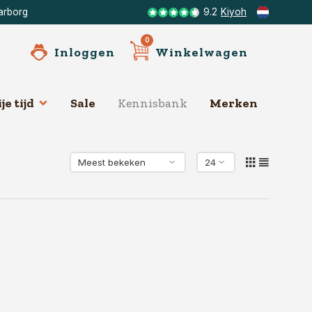
arborg
9.2
Kiyoh
0
Inloggen
Winkelwagen
je tijd
Sale
Kennisbank
Merken