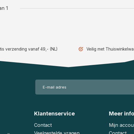
an 1
tis verzending vanaf 49,- (NL)
Veilig met Thuiswinkelw
Klantenservice
Meer inf
Contact
Mijn accou
Veelgestelde vragen
Contact