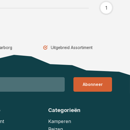
1
aarborg
Uitgebreid Assortiment
Abonneer
o
Categorieën
nt
Kamperen
Reizen