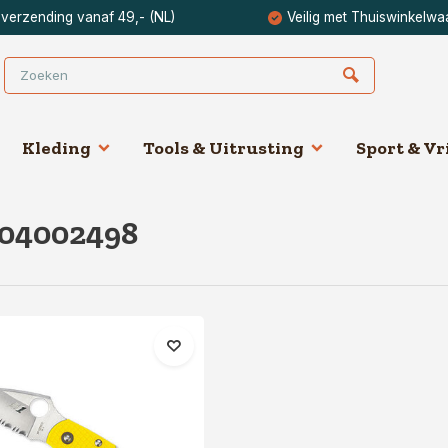
 verzending vanaf 49,- (NL)
Veilig met Thuiswinkelwa
Kleding
Tools & Uitrusting
Sport & Vri
104002498