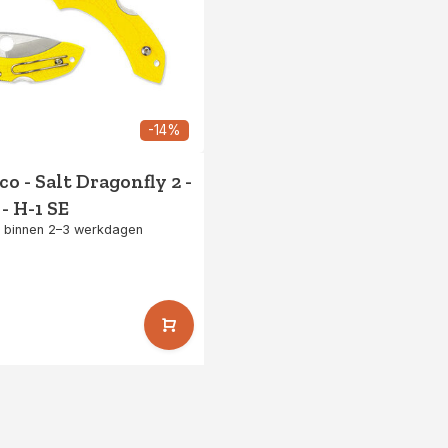
-14%
o - Salt Dragonfly 2 -
- H-1 SE
 binnen 2–3 werkdagen