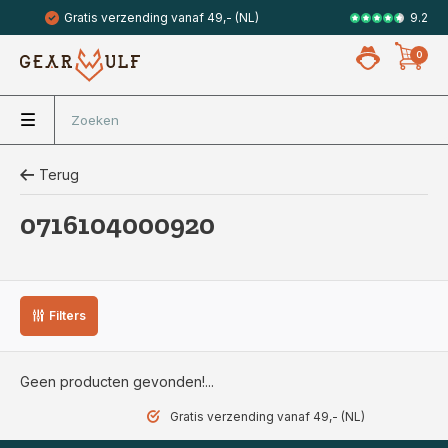
9.2
Gratis verzending vanaf 49,- (NL)
Veilig met 
0
Terug
0716104000920
Filters
Geen producten gevonden!...
Gratis verzending vanaf 49,- (NL)