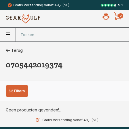
9.2
Gratis verzending vanaf 49,- (NL)
Veilig met 
0
Terug
0705442019374
Filters
Geen producten gevonden!...
Gratis verzending vanaf 49,- (NL)