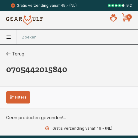
9.2
Gratis verzending vanaf 49,- (NL)
Veilig met 
0
Terug
0705442015840
Filters
Geen producten gevonden!...
Gratis verzending vanaf 49,- (NL)