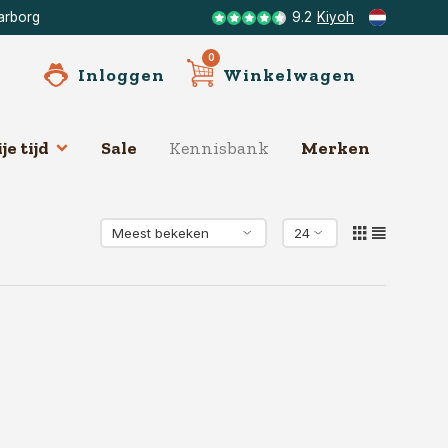
arborg
9.2
Kiyoh
0
Inloggen
Winkelwagen
je tijd
Sale
Kennisbank
Merken