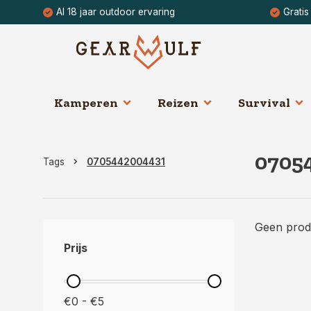
Al 18 jaar outdoor ervaring
Gratis
Kamperen
Reizen
Survival
0705
Tags
0705442004431
Geen prod
Prijs
€0 - €5