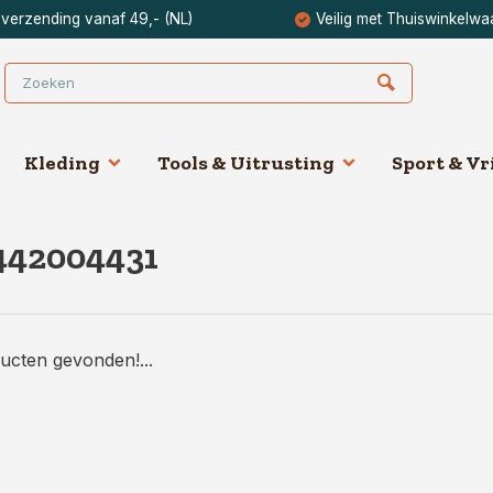
 verzending vanaf 49,- (NL)
Veilig met Thuiswinkelwa
Kleding
Tools & Uitrusting
Sport & Vri
442004431
ucten gevonden!...