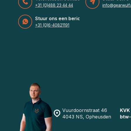
+31 (0)488 23 44 44
info@gearwulf.
Stuur ons een bericht
+31 (0)6-40821191
Vuurdoornstraat 46
KVK
4043 NS, Opheusden
btw