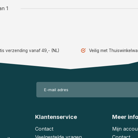
an 1
tis verzending vanaf 49,- (NL)
Veilig met Thuiswinkelw
Klantenservice
Meer inf
Contact
Mijn accou
Veelgestelde vragen
Contact