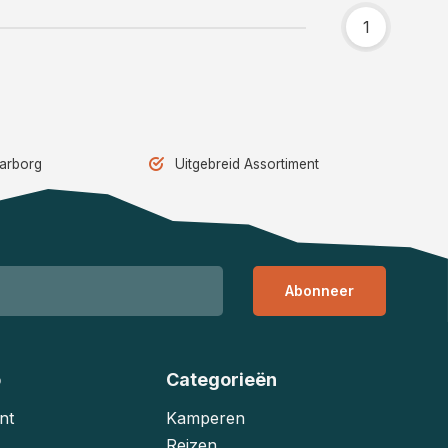
1
aarborg
Uitgebreid Assortiment
Abonneer
o
Categorieën
nt
Kamperen
Reizen