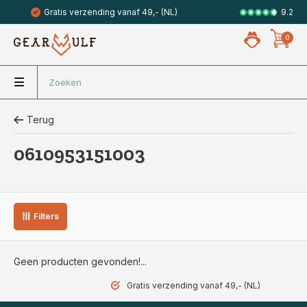
9.2
Gratis verzending vanaf 49,- (NL)
Veilig met 
0
Terug
0610953151003
Filters
Geen producten gevonden!...
Gratis verzending vanaf 49,- (NL)