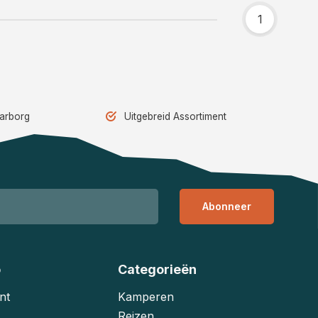
1
aarborg
Uitgebreid Assortiment
Abonneer
o
Categorieën
nt
Kamperen
Reizen