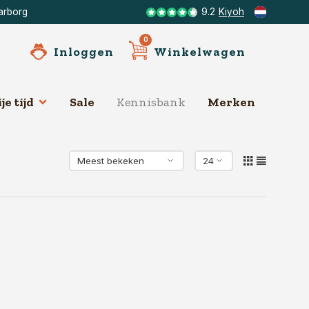
arborg
9.2
Kiyoh
0
Inloggen
Winkelwagen
je tijd
Sale
Kennisbank
Merken