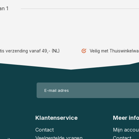
an 1
tis verzending vanaf 49,- (NL)
Veilig met Thuiswinkelw
Klantenservice
Meer inf
Contact
Mijn accou
Veelgestelde vragen
Contact