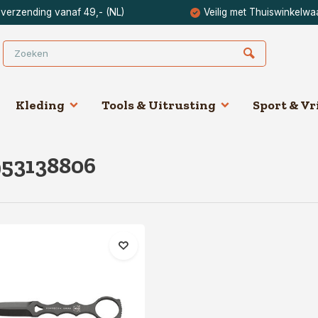
 verzending vanaf 49,- (NL)
Veilig met Thuiswinkelwa
Kleding
Tools & Uitrusting
Sport & Vri
953138806