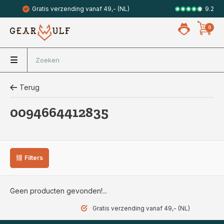
9.2
Gratis verzending vanaf 49,- (NL)
Veilig met 
0
Terug
0094664412835
Filters
Geen producten gevonden!...
Gratis verzending vanaf 49,- (NL)