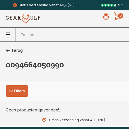
9.2
Gratis verzending vanaf 49,- (NL)
Veilig met 
0
Terug
0094664050990
Filters
Geen producten gevonden!...
Gratis verzending vanaf 49,- (NL)