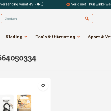
 verzending vanaf 49,- (NL)
Veilig met Thuiswinkelwa
Kleding
Tools & Uitrusting
Sport & Vri
664050334