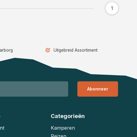
1
aarborg
Uitgebreid Assortiment
Abonneer
o
Categorieën
nt
Kamperen
Reizen