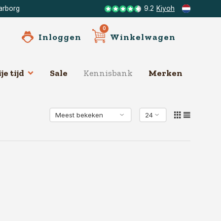
arborg
9.2
Kiyoh
0
Inloggen
Winkelwagen
je tijd
Sale
Kennisbank
Merken