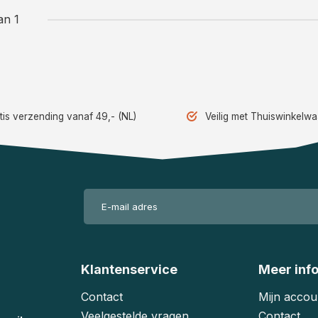
an 1
tis verzending vanaf 49,- (NL)
Veilig met Thuiswinkelw
Klantenservice
Meer inf
Contact
Mijn accou
Veelgestelde vragen
Contact