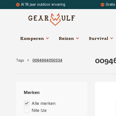
Al 18 jaar outdoor ervaring
Gratis
Kamperen
Reizen
Survival
0094
Tags
0094664050334
Merken
Alle merken
Nite Ize