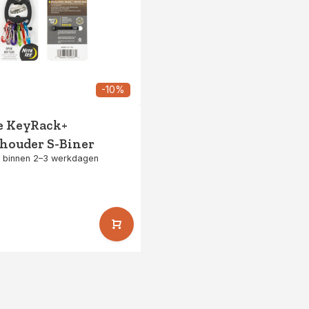
-10%
ze KeyRack+
lhouder S-Biner
 binnen 2–3 werkdagen