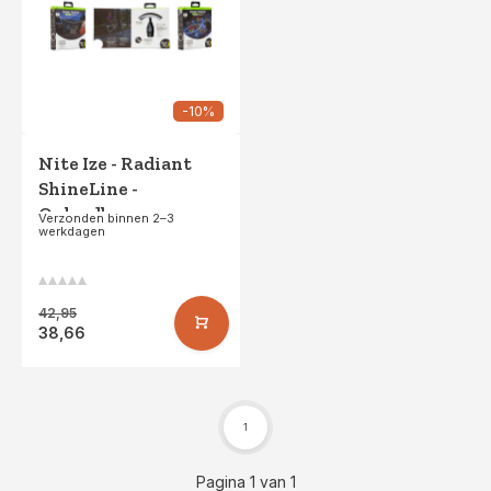
-10%
Nite Ize - Radiant
ShineLine -
Oplaadbaar
Verzonden binnen 2–3
werkdagen
Lichtsnoer - Wit
42,95
38,66
1
Pagina 1 van 1