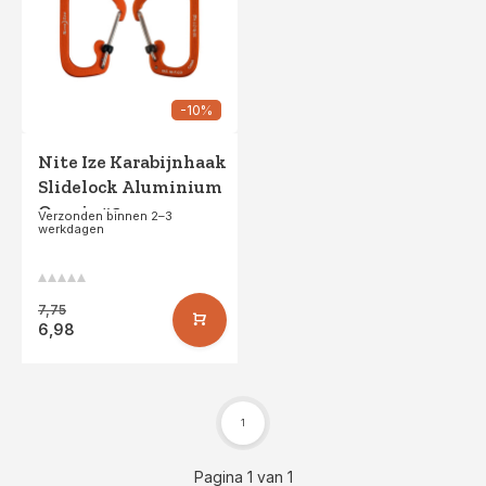
-10%
Nite Ize Karabijnhaak
Slidelock Aluminium
Oranje #3
Verzonden binnen 2–3
werkdagen
7,75
6,98
1
Pagina 1 van 1