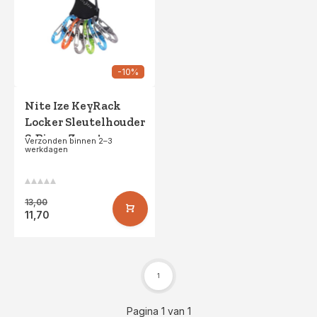
-10%
Nite Ize KeyRack
Locker Sleutelhouder
S-Biner Zwart
Verzonden binnen 2–3
werkdagen
13,00
11,70
1
Pagina 1 van 1