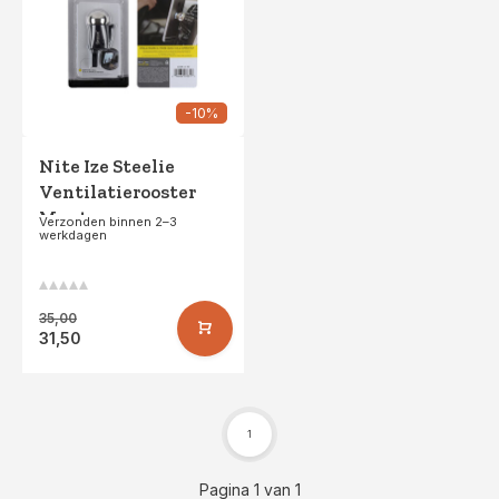
-10%
Nite Ize Steelie
Ventilatierooster
Montage
Verzonden binnen 2–3
werkdagen
35,00
31,50
1
Pagina 1 van 1