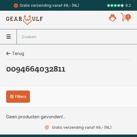
9.2
Gratis verzending vanaf 49,- (NL)
Veilig met 
0
Terug
0094664032811
Filters
Geen producten gevonden!...
Gratis verzending vanaf 49,- (NL)