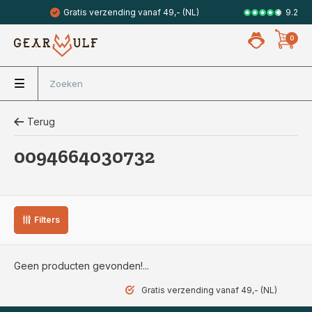
9.2
Gratis verzending vanaf 49,- (NL)
Veilig met 
0
Terug
0094664030732
Filters
Geen producten gevonden!...
Gratis verzending vanaf 49,- (NL)