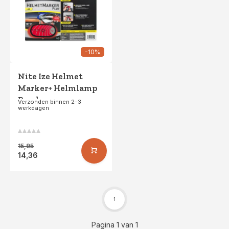
-10%
Nite Ize Helmet
Marker+ Helmlamp
Rood
Verzonden binnen 2–3
werkdagen
15,95
14,36
1
Pagina 1 van 1