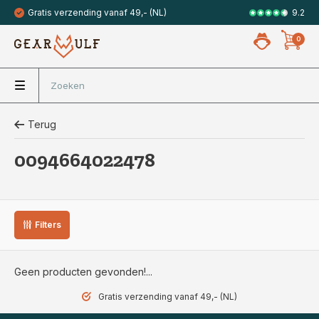
9.2
Gratis verzending vanaf 49,- (NL)
Veilig met 
0
Terug
0094664022478
Filters
Geen producten gevonden!...
Gratis verzending vanaf 49,- (NL)