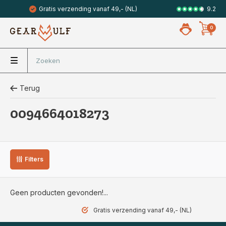
9.2
Gratis verzending vanaf 49,- (NL)
Veilig met 
0
Terug
0094664018273
Filters
Geen producten gevonden!...
Gratis verzending vanaf 49,- (NL)