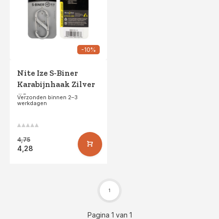
-10%
Nite Ize S-Biner
Karabijnhaak Zilver
#2
Verzonden binnen 2–3
werkdagen
4,75
4,28
1
Pagina 1 van 1