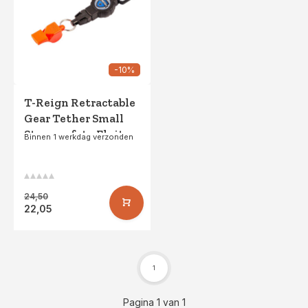
-10%
T-Reign Retractable
Gear Tether Small
Strap+safety Fluit
Binnen 1 werkdag verzonden
24,50
22,05
1
Pagina 1 van 1