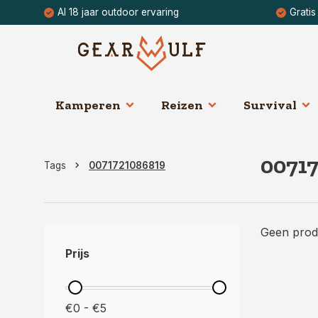
Al 18 jaar outdoor ervaring
Gratis
Kamperen
Reizen
Survival
0071
Tags
0071721086819
Geen prod
Prijs
€0 - €5