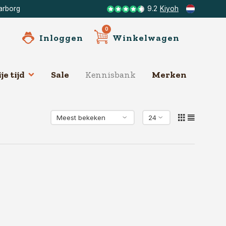
arborg
9.2
Kiyoh
0
Inloggen
Winkelwagen
je tijd
Sale
Kennisbank
Merken