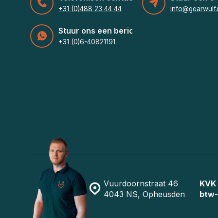
+31 (0)488 23 44 44
info@gearwulf.
Stuur ons een bericht
+31 (0)6-40821191
Vuurdoornstraat 46
KVK
4043 NS, Opheusden
btw