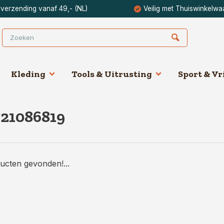
 verzending vanaf 49,- (NL)
Veilig met Thuiswinkelwa
Kleding
Tools & Uitrusting
Sport & Vri
721086819
ucten gevonden!...