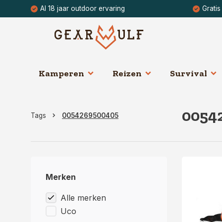
Al 18 jaar outdoor ervaring
Gratis
Kamperen
Reizen
Survival
0054
Tags
0054269500405
Merken
Alle merken
Uco