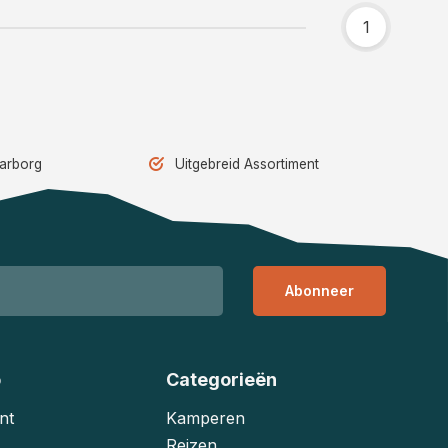
1
aarborg
Uitgebreid Assortiment
Abonneer
o
Categorieën
nt
Kamperen
Reizen