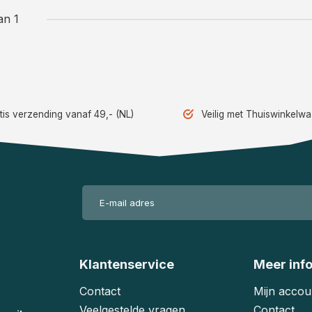
an 1
tis verzending vanaf 49,- (NL)
Veilig met Thuiswinkelw
Klantenservice
Meer inf
Contact
Mijn accou
Veelgestelde vragen
Contact