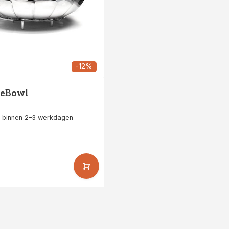
-12%
reBowl
 binnen 2–3 werkdagen