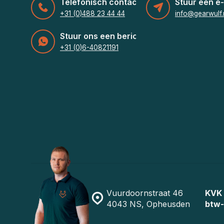
Telefonisch contact
Stuur een e-
+31 (0)488 23 44 44
info@gearwulf.
Stuur ons een bericht
+31 (0)6-40821191
Vuurdoornstraat 46
KVK
4043 NS, Opheusden
btw