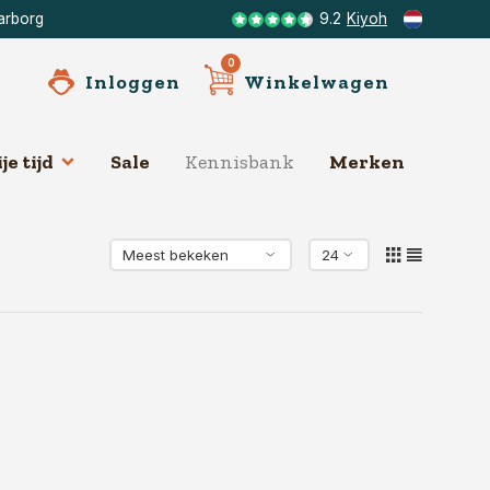
arborg
9.2
Kiyoh
0
Inloggen
Winkelwagen
je tijd
Sale
Kennisbank
Merken