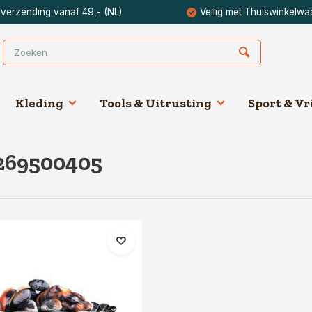
 verzending vanaf 49,- (NL)
Veilig met Thuiswinkelwa
Kleding
Tools & Uitrusting
Sport & Vri
269500405