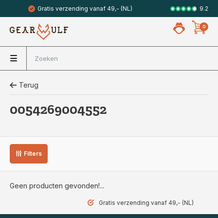
9.2
Gratis verzending vanaf 49,- (NL)
Veilig met 
0
Terug
0054269004552
Filters
Geen producten gevonden!...
Gratis verzending vanaf 49,- (NL)