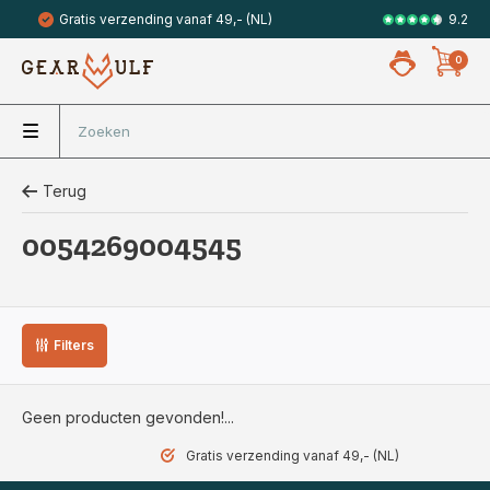
9.2
Gratis verzending vanaf 49,- (NL)
Veilig met 
0
Terug
0054269004545
Filters
Geen producten gevonden!...
Gratis verzending vanaf 49,- (NL)