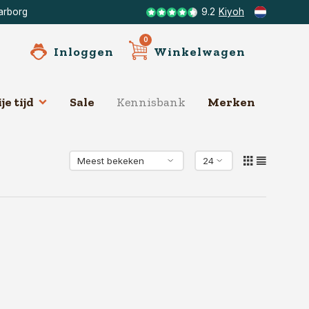
arborg
9.2
Kiyoh
0
Inloggen
Winkelwagen
je tijd
Sale
Kennisbank
Merken