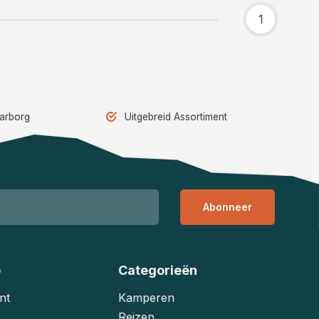
1
aarborg
Uitgebreid Assortiment
Abonneer
o
Categorieën
nt
Kamperen
Reizen