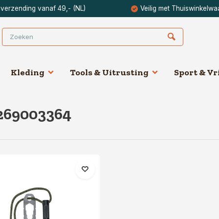
 verzending vanaf 49,- (NL)
Veilig met Thuiswinkelwa
Kleding
Tools & Uitrusting
Sport & Vri
269003364