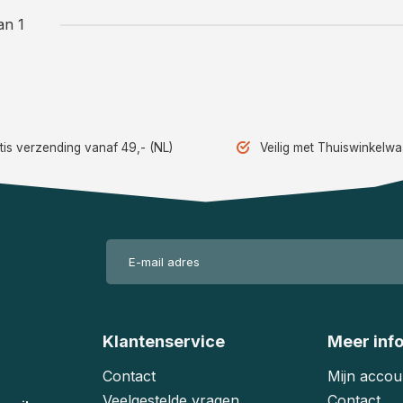
an 1
tis verzending vanaf 49,- (NL)
Veilig met Thuiswinkelw
Klantenservice
Meer inf
Contact
Mijn accou
Veelgestelde vragen
Contact