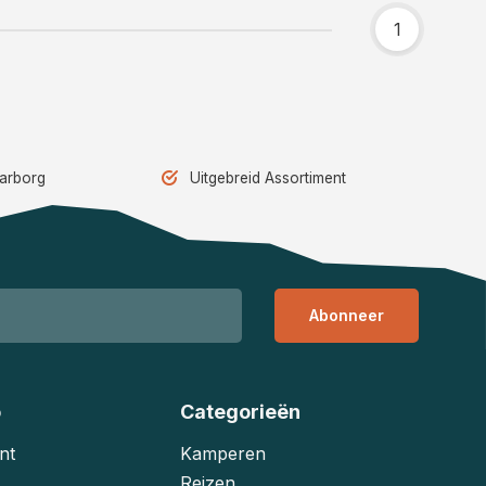
1
aarborg
Uitgebreid Assortiment
Abonneer
o
Categorieën
nt
Kamperen
Reizen