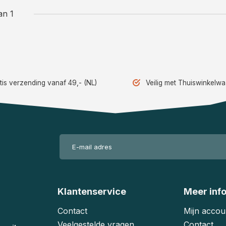
an 1
tis verzending vanaf 49,- (NL)
Veilig met Thuiswinkelw
Klantenservice
Meer inf
Contact
Mijn accou
Veelgestelde vragen
Contact