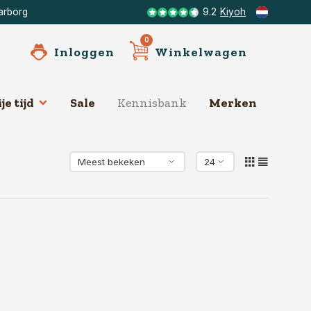
arborg
9.2
Kiyoh
0
Inloggen
Winkelwagen
je tijd
Sale
Kennisbank
Merken