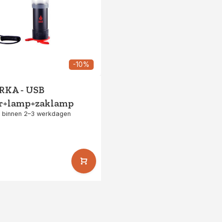
-10%
ARKA - USB
r+lamp+zaklamp
 binnen 2–3 werkdagen