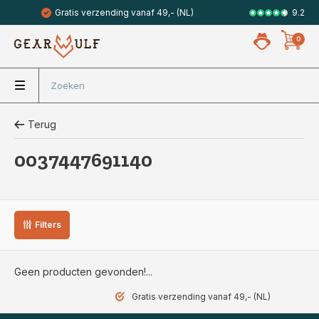
9.2
Gratis verzending vanaf 49,- (NL)
Veilig met 
0
Terug
0037447691140
Filters
Geen producten gevonden!...
Gratis verzending vanaf 49,- (NL)