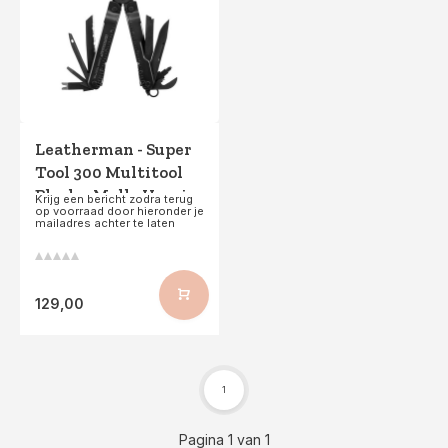
Leatherman - Super
Tool 300 Multitool
Black + Molle Hoesje
Krijg een bericht zodra terug
op voorraad door hieronder je
mailadres achter te laten
129,00
1
Pagina 1 van 1