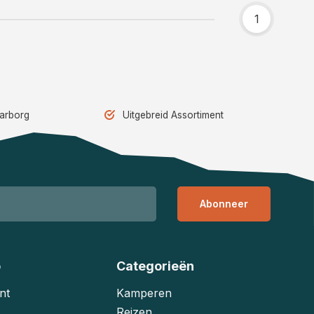
1
aarborg
Uitgebreid Assortiment
Abonneer
o
Categorieën
nt
Kamperen
Reizen