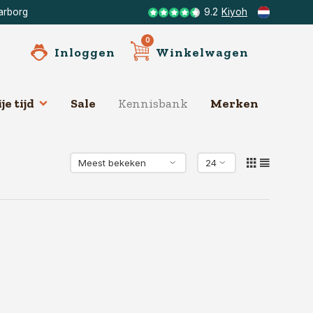
arborg
9.2
Kiyoh
0
Inloggen
Winkelwagen
je tijd
Sale
Kennisbank
Merken