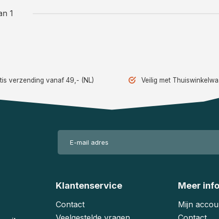
an 1
tis verzending vanaf 49,- (NL)
Veilig met Thuiswinkelw
Klantenservice
Meer inf
Contact
Mijn accou
Veelgestelde vragen
Contact