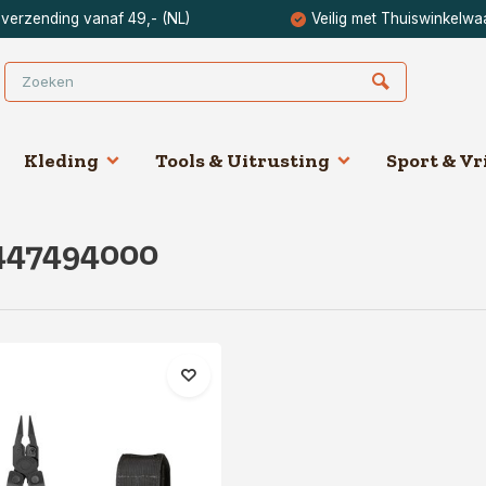
 verzending vanaf 49,- (NL)
Veilig met Thuiswinkelwa
Kleding
Tools & Uitrusting
Sport & Vri
447494000