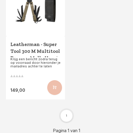
Leatherman - Super
Tool 300 M Multitool
Brown + Molle Hoesje
Krijg een bericht zodra terug
op voorraad door hieronder je
Black
mailadres achter te laten
149,00
1
Pagina 1 van 1