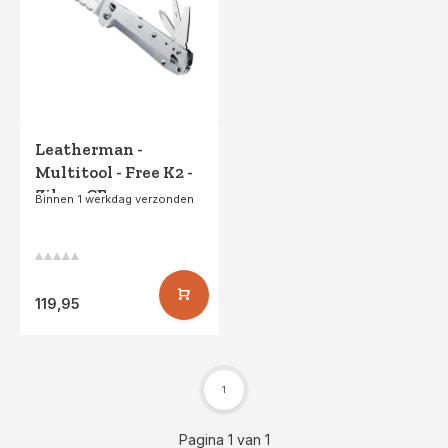
Leatherman -
Multitool - Free K2 -
Zilver CE
Binnen 1 werkdag verzonden
119,95
1
Pagina 1 van 1