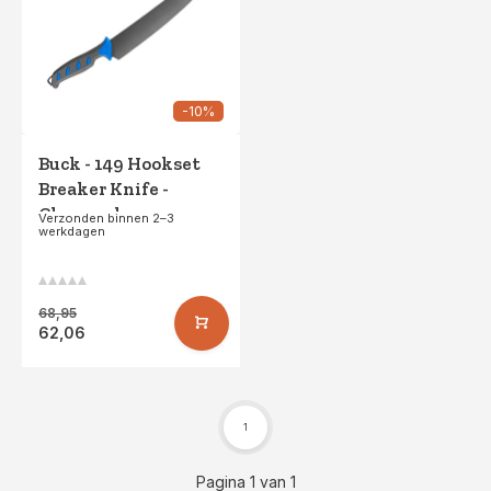
-10%
Buck - 149 Hookset
Breaker Knife -
Clampack
Verzonden binnen 2–3
werkdagen
68,95
62,06
1
Pagina 1 van 1