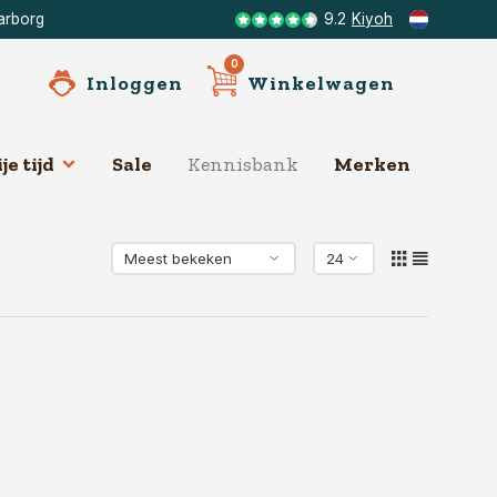
arborg
9.2
Kiyoh
0
Inloggen
Winkelwagen
je tijd
Sale
Kennisbank
Merken