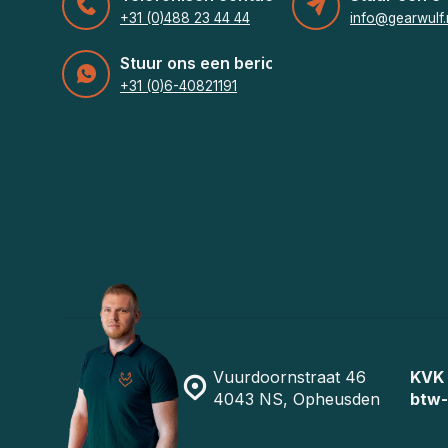
+31 (0)488 23 44 44
info@gearwulf.
Stuur ons een bericht
+31 (0)6-40821191
Vuurdoornstraat 46
KVK
4043 NS, Opheusden
btw