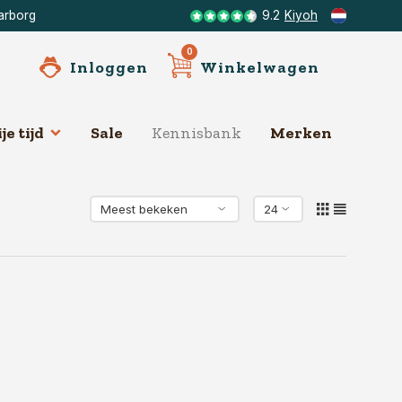
arborg
9.2
Kiyoh
0
Inloggen
Winkelwagen
je tijd
Sale
Kennisbank
Merken