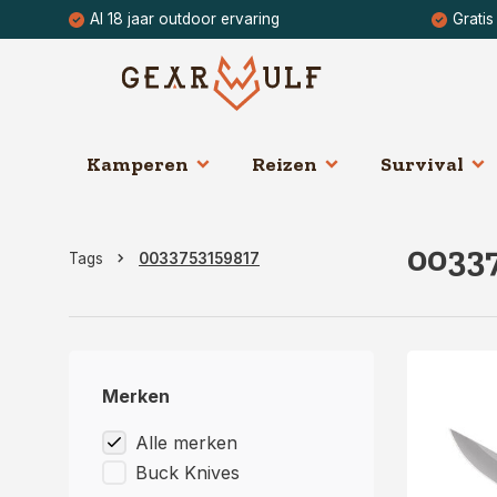
Al 18 jaar outdoor ervaring
Gratis
Kamperen
Reizen
Survival
0033
Tags
0033753159817
Merken
Alle merken
Buck Knives