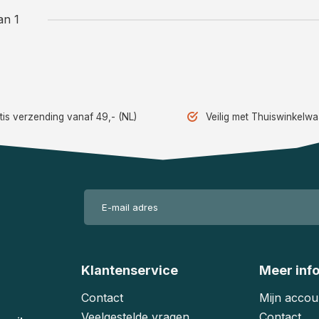
an 1
tis verzending vanaf 49,- (NL)
Veilig met Thuiswinkelw
Klantenservice
Meer inf
Contact
Mijn accou
Veelgestelde vragen
Contact