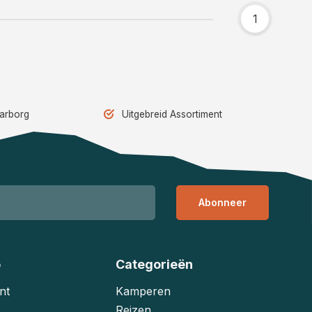
1
aarborg
Uitgebreid Assortiment
Abonneer
o
Categorieën
nt
Kamperen
Reizen