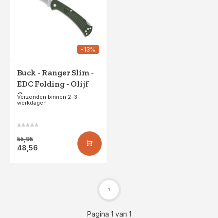
-13%
Buck - Ranger Slim -
EDC Folding - Olijf
Groen
Verzonden binnen 2–3
werkdagen
55,95
48,56
1
Pagina 1 van 1