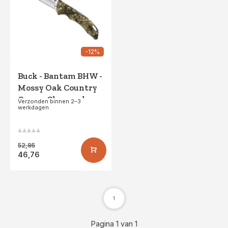
-12%
Buck - Bantam BHW -
Mossy Oak Country
Camo - Clampack
Verzonden binnen 2–3
werkdagen
52,95
46,76
1
Pagina 1 van 1