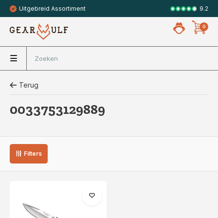
9.2
Uitgebreid Assortiment
0
Terug
0033753129889
Filters