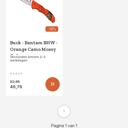
-12%
Buck - Bantam BHW -
Orange Camo Mossy
Oak
Verzonden binnen 2–3
werkdagen
52,95
46,76
1
Pagina 1 van 1