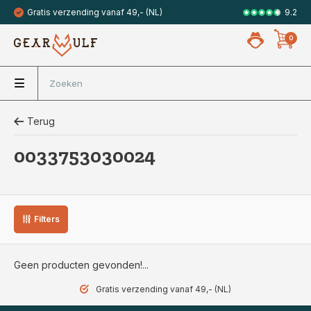
9.2
Gratis verzending vanaf 49,- (NL)
Veilig met 
0
Terug
0033753030024
Filters
Geen producten gevonden!...
Gratis verzending vanaf 49,- (NL)