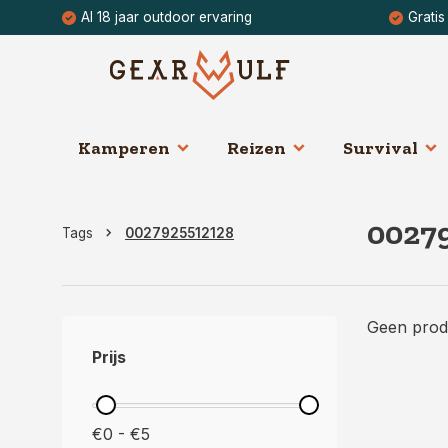
Al 18 jaar outdoor ervaring
Gratis
Kamperen
Reizen
Survival
0027
Tags
0027925512128
Geen prod
Prijs
€0 - €5