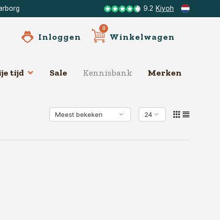
arborg
9.2
Kiyoh
0
Inloggen
Winkelwagen
je tijd
Sale
Kennisbank
Merken