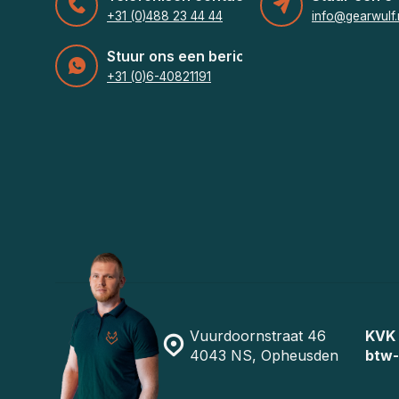
+31 (0)488 23 44 44
info@gearwulf.
Stuur ons een bericht
+31 (0)6-40821191
Vuurdoornstraat 46
KVK
4043 NS, Opheusden
btw