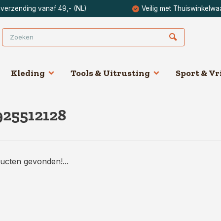
 verzending vanaf 49,- (NL)
Veilig met Thuiswinkelwa
Kleding
Tools & Uitrusting
Sport & Vri
925512128
ucten gevonden!...