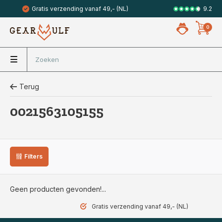
9.2
Gratis verzending vanaf 49,- (NL)
Veilig met 
0
Terug
0021563105155
Filters
Geen producten gevonden!...
Gratis verzending vanaf 49,- (NL)