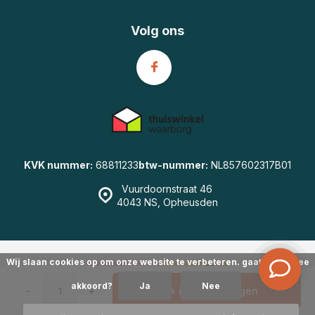
Volg ons
KVK nummer:
68811233
btw-nummer:
NL857602317B01
Vuurdoornstraat 46
4043 NS, Opheusden
Wij slaan cookies op om onze website te verbeteren. gaat u hiermee
akkoord?
Ja
Nee
-
+
+ in Winkelwagen
© GearWulf.nl
- Powered by
emarkable
|
Sitemap