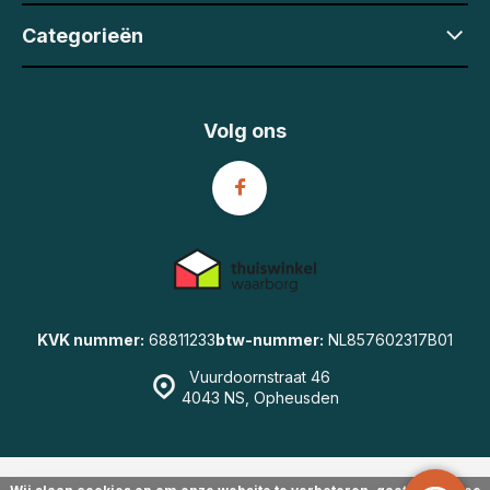
Categorieën
Volg ons
KVK nummer:
68811233
btw-nummer:
NL857602317B01
Vuurdoornstraat 46
4043 NS, Opheusden