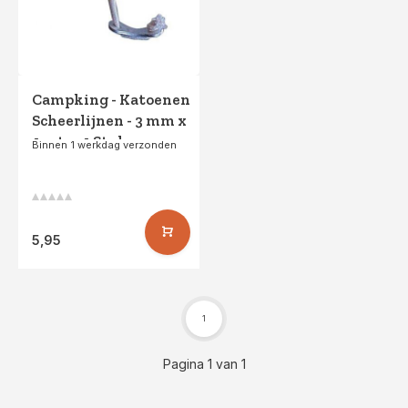
Campking - Katoenen
Scheerlijnen - 3 mm x
4 mtr - 4 Stuks
Binnen 1 werkdag verzonden
5,95
1
Pagina 1 van 1