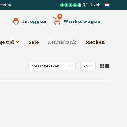
arborg
9.2
Kiyoh
0
Inloggen
Winkelwagen
je tijd
Sale
Kennisbank
Merken