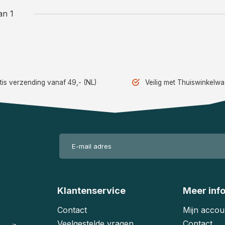
an 1
tis verzending vanaf 49,- (NL)
Veilig met Thuiswinkelw
Klantenservice
Meer inf
Contact
Mijn accou
Veelgestelde vragen
Contact