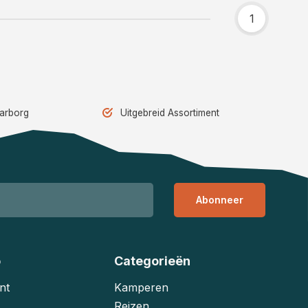
1
aarborg
Uitgebreid Assortiment
Abonneer
o
Categorieën
nt
Kamperen
Reizen