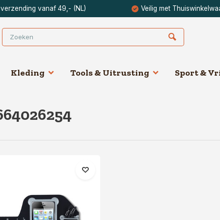
 verzending vanaf 49,- (NL)
Veilig met Thuiswinkelwa
Kleding
Tools & Uitrusting
Sport & Vri
664026254